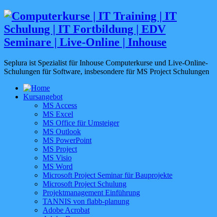
Seplura ist Spezialist für Inhouse Computerkurse und Live-Online-
Schulungen für Software, insbesondere für MS Project Schulungen
Kursangebot
MS Access
MS Excel
MS Office für Umsteiger
MS Outlook
MS PowerPoint
MS Project
MS Visio
MS Word
Microsoft Project Seminar für Bauprojekte
Microsoft Project Schulung
Projektmanagement Einführung
TANNIS von flabb-planung
Adobe Acrobat