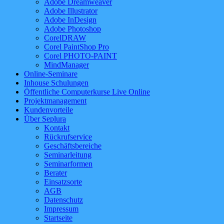
Adobe Dreamweaver
Adobe Illustrator
Adobe InDesign
Adobe Photoshop
CorelDRAW
Corel PaintShop Pro
Corel PHOTO-PAINT
MindManager
Online-Seminare
Inhouse Schulungen
Öffentliche Computerkurse Live Online
Projektmanagement
Kundenvorteile
Über Seplura
Kontakt
Rückrufservice
Geschäftsbereiche
Seminarleitung
Seminarformen
Berater
Einsatzsorte
AGB
Datenschutz
Impressum
Startseite