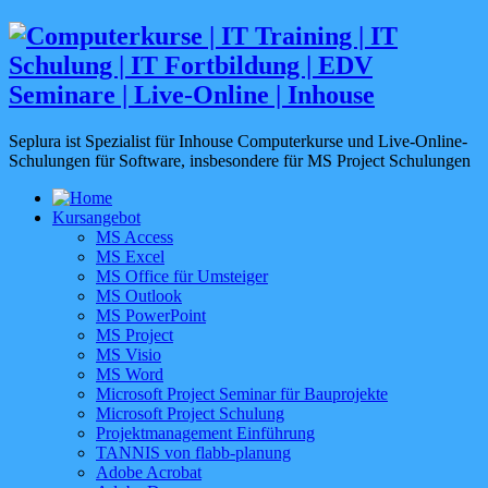
Seplura ist Spezialist für Inhouse Computerkurse und Live-Online-
Schulungen für Software, insbesondere für MS Project Schulungen
Kursangebot
MS Access
MS Excel
MS Office für Umsteiger
MS Outlook
MS PowerPoint
MS Project
MS Visio
MS Word
Microsoft Project Seminar für Bauprojekte
Microsoft Project Schulung
Projektmanagement Einführung
TANNIS von flabb-planung
Adobe Acrobat