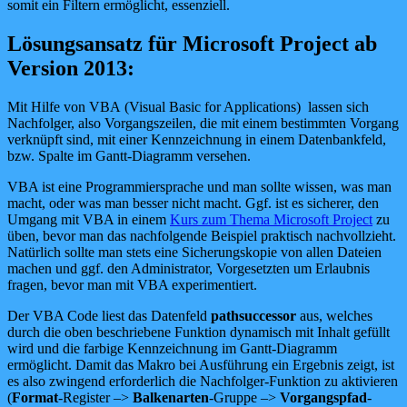
somit ein Filtern ermöglicht, essenziell.
Lösungsansatz für Microsoft Project ab
Version 2013:
Mit Hilfe von VBA (Visual Basic for Applications) lassen sich
Nachfolger, also Vorgangszeilen, die mit einem bestimmten Vorgang
verknüpft sind, mit einer Kennzeichnung in einem Datenbankfeld,
bzw. Spalte im Gantt-Diagramm versehen.
VBA ist eine Programmiersprache und man sollte wissen, was man
macht, oder was man besser nicht macht. Ggf. ist es sicherer, den
Umgang mit VBA in einem
Kurs zum Thema Microsoft Project
zu
üben, bevor man das nachfolgende Beispiel praktisch nachvollzieht.
Natürlich sollte man stets eine Sicherungskopie von allen Dateien
machen und ggf. den Administrator, Vorgesetzten um Erlaubnis
fragen, bevor man mit VBA experimentiert.
Der VBA Code liest das Datenfeld
pathsuccessor
aus, welches
durch die oben beschriebene Funktion dynamisch mit Inhalt gefüllt
wird und die farbige Kennzeichnung im Gantt-Diagramm
ermöglicht. Damit das Makro bei Ausführung ein Ergebnis zeigt, ist
es also zwingend erforderlich die Nachfolger-Funktion zu aktivieren
(
Format
-Register –>
Balkenarten
-Gruppe –>
Vorgangspfad
-