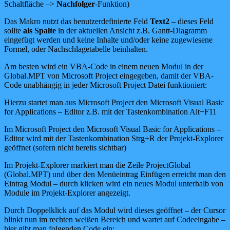
Schaltfläche –>
Nachfolger
-Funktion)
Das Makro nutzt das benutzerdefinierte Feld
Text2
– dieses Feld
sollte
als Spalte
in der aktuellen Ansicht z.B. Gantt-Diagramm
eingefügt werden und keine Inhalte und/oder keine zugewiesene
Formel, oder Nachschlagetabelle beinhalten.
Am besten wird ein VBA-Code in einem neuen Modul in der
Global.MPT von Microsoft Project eingegeben, damit der VBA-
Code unabhängig in jeder Microsoft Project Datei funktioniert:
Hierzu startet man aus Microsoft Project den Microsoft Visual Basic
for Applications – Editor z.B. mit der Tastenkombination Alt+F11
Im Microsoft Project den Microsoft Visual Basic for Applications –
Editor wird mit der Tastenkombination Strg+R der Projekt-Explorer
geöffnet (sofern nicht bereits sichtbar)
Im Projekt-Explorer markiert man die Zeile ProjectGlobal
(Global.MPT) und über den Menüeintrag Einfügen erreicht man den
Eintrag Modul – durch klicken wird ein neues Modul unterhalb von
Module im Projekt-Explorer angezeigt.
Durch Doppelklick auf das Modul wird dieses geöffnet – der Cursor
blinkt nun im rechten weißen Bereich und wartet auf Codeeingabe –
hier gibt man folgenden Code ein: