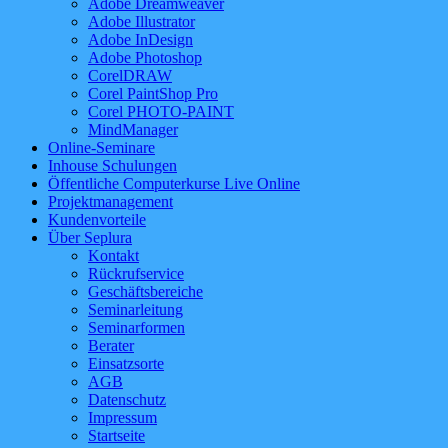
Adobe Dreamweaver
Adobe Illustrator
Adobe InDesign
Adobe Photoshop
CorelDRAW
Corel PaintShop Pro
Corel PHOTO-PAINT
MindManager
Online-Seminare
Inhouse Schulungen
Öffentliche Computerkurse Live Online
Projektmanagement
Kundenvorteile
Über Seplura
Kontakt
Rückrufservice
Geschäftsbereiche
Seminarleitung
Seminarformen
Berater
Einsatzsorte
AGB
Datenschutz
Impressum
Startseite