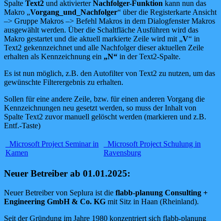
Spalte
Text2
und aktivierter
Nachfolger-Funktion
kann nun das
Makro „
Vorgang_und_Nachfolger
“ über die Registerkarte Ansicht
–> Gruppe Makros –> Befehl Makros in dem Dialogfenster Makros
ausgewählt werden. Über die Schaltfläche Ausführen wird das
Makro gestartet und die aktuell markierte Zeile wird mit „
V
“ in
Text2 gekennzeichnet und alle Nachfolger dieser aktuellen Zeile
erhalten als Kennzeichnung ein
„N“
in der Text2-Spalte.
Es ist nun möglich, z.B. den Autofilter von Text2 zu nutzen, um das
gewünschte Filterergebnis zu erhalten.
Sollen für eine andere Zeile, bzw. für einen anderen Vorgang die
Kennzeichnungen neu gesetzt werden, so muss der Inhalt von
Spalte Text2 zuvor manuell gelöscht werden (markieren und z.B.
Entf.-Taste)
Microsoft Project Seminar in
Microsoft Project Schulung in
Kamen
Ravensburg
Neuer Betreiber ab 01.01.2025:
Neuer Betreiber von Seplura ist die
flabb-planung Consulting +
Engineering GmbH & Co. KG
mit Sitz in Haan (Rheinland).
Seit der Gründung im Jahre 1980 konzentriert sich flabb-planung